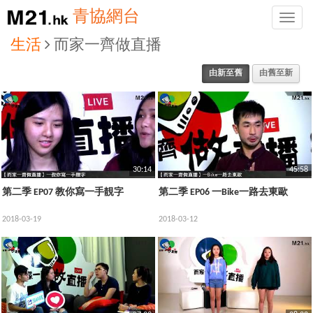
青協網台
Toggle
naviga
生活
而家一齊做直播
由新至舊
由舊至新
30:14
45:58
第二季 EP07 教你寫一手靚字
第二季 EP06 一Bike一路去東歐
2018-03-19
2018-03-12