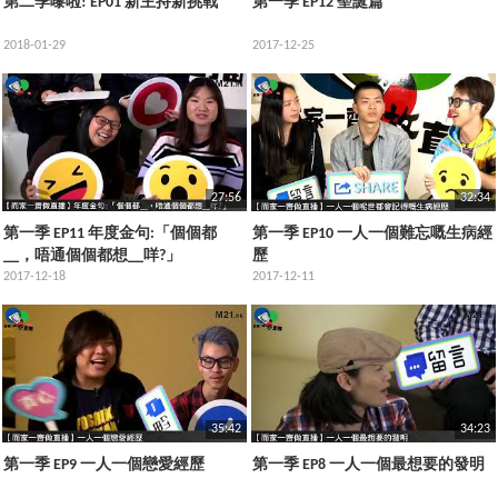
第二季嚟啦! EP01 新主持新挑戰
第一季 EP12 聖誕篇
2018-01-29
2017-12-25
27:56
32:34
第一季 EP11 年度金句:「個個都
第一季 EP10 一人一個難忘嘅生病經
__，唔通個個都想__咩?」
歷
2017-12-18
2017-12-11
35:42
34:23
第一季 EP9 一人一個戀愛經歷
第一季 EP8 一人一個最想要的發明