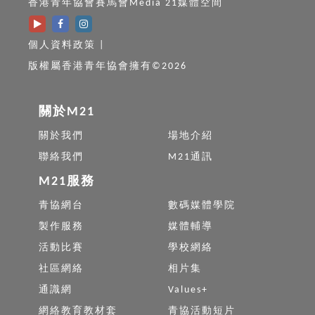
香港青年協會賽馬會Media 21媒體空間
個人資料政策
|
版權屬香港青年協會擁有©2026
關於M21
關於我們
場地介紹
聯絡我們
M21通訊
M21服務
青協網台
數碼媒體學院
製作服務
媒體輔導
活動比賽
學校網絡
社區網絡
相片集
通識網
Values+
網絡教育教材套
青協活動短片