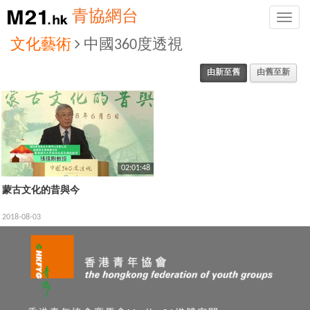
青協網台
Toggle
naviga
文化藝術
中國360度透視
由新至舊
由舊至新
02:01:48
蒙古文化的昔與今
2018-08-03