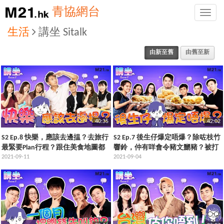
青協網台
Toggle
naviga
生活
講坐 Sitalk
由新至舊
由舊至新
40:35
42:02
S2 Ep.8 快樂，應該去邊揾？去旅行
S2 Ep.7 後生仔爆定唔爆？除咗枝竹
最緊要Plan行程？跟住美食地圖都
響鈴，仲有咩會令豬文嬲豬？被打
中伏？梁彥宗帶你虛擬旅遊！
2021-09-11
尖出聲理論，為自己定公眾利益？
2021-09-04