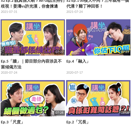
S2 Ep.2 靚真係大晒？Ah Gi話主持們
S2 Ep.1 00後大不同？三年就有一個
歧視！姜濤vs許光漢，你會揀邊
代溝？雞丁神回答！
個？
2021-07-31
2021-07-24
07:37
07:23
Ep.5「牆」｜節目部分內容涉及不
Ep.4「融入」
當傾偈方法
2020-07-24
2020-07-17
07:26
08:08
Ep.3「尺度」
Ep.2「冗長」