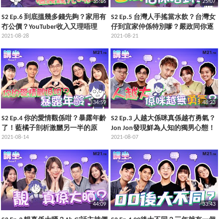
35:16
25:07
S2 Ep.6 到底搵幾多錢先夠？家用有
S2 Ep.5 台灣人手搖當水飲？台灣女
冇公價？YouTuber收入又理唔理
仔到宜家仲係特別嗲？嚴政同你逐
想？卡爾即席大分享！
2021-08-28
一拆解！
2021-08-21
34:59
48:23
S2 Ep.4 你的愛情觀係咁？暴露年齡
S2 Ep.3 人越大係咪真係越冇勇氣？
了！藍橘子剖析激嬲另一半的原
Jon Jon發現鮮為人知的獨男心態！
因，結婚前後都一樣？
2021-08-14
2021-08-07
44:09
33:43