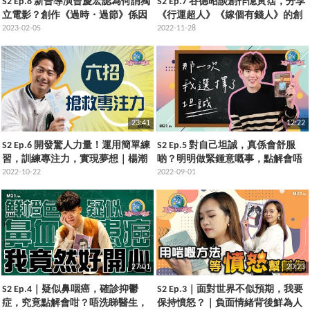
S2 Ep.8 新晉導演曾慶宏認為何謂獨
S2 Ep.7 谷德昭談創作憶黃霑，分享
立電影？創作《過時・過節》係因
《行運超人》《嫁個有錢人》的創
為華人家庭經常面對邊個局面？
2023-02-05
作契機｜閱讀《黃霑與港式流行》
2022-11-28
23:41
12:22
S2 Ep.6 開發驚人力量！運用簡單練
S2 Ep.5 對自己坦誠，真係會舒服
習，訓練專注力，實現夢想｜楊潮
啲？明明做緊鍾意嘅事，點解會唔
凱閱讀西倫 • 杜蒙作品
2022-10-22
開心？
2022-09-01
27:01
20:23
S2 Ep.4｜疑似鼻咽癌，確診抑鬱
S2 Ep.3｜面對世界不似預期，我要
症，究竟點解會咁？唔洗睇醫生，
保持憤怒？｜負面情緒背後鮮為人