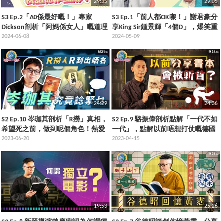
29:35
29:05
S3 Ep.2「A0係最好嘅！」專家
S3 Ep.1「前人都OK㗎！」謝君豪分
Dickson剖析「阿媽係女人」嘅道理
享King Sir鍾景輝「4個D」，爆笑重
點解咁重要！
2024-06-08
演初登場蝦碌事件！
2024-05-09
24:29
24:36
S2 Ep.10 岑珈其剖析「R撈」真相，
S2 Ep.9 駱振偉剖析點解「一代不如
希望死之前，做到呢個角色！熱愛
一代」，點解以前唔想打仗嘅德國
演出嘅佢，最怕做呢樣嘢？
2023-06-20
人會被排擠
2023-04-15
19:53
25:26