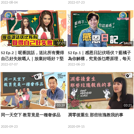
唔洗食藥，都可以打敗抑鬱症？
2022-08-04
知的含義，你知道嗎？
2022-07-23
17:21
14:20
S2 Ep.2｜呢番說話，送比所有覺得
S2 Ep.1｜感恩日記伏唔伏？藍橘子
自己好失敗嘅人｜放棄好唔好？堅
為你解構，究竟係乜嘢原理，每天
持值唔值？人生到底有咩意義？
2022-07-07
寫低3件感恩事件，就會影響情緒？
2022-06-23
03:39
03:21
同一天空下 教育竟是一種奢侈品
凋零後重生 那些玫瑰教我的事
2020-09-23
2020-09-15