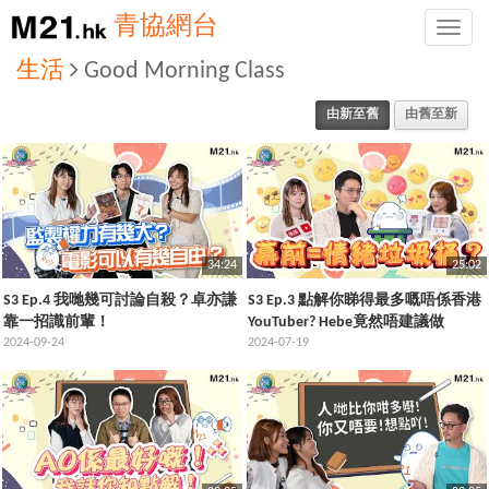
青協網台
Toggle
naviga
生活
Good Morning Class
由新至舊
由舊至新
34:24
25:02
S3 Ep.4 我哋幾可討論自殺？卓亦謙
S3 Ep.3 點解你睇得最多嘅唔係香港
靠一招識前輩！
YouTuber? Hebe竟然唔建議做
2024-09-24
YouTuber?
2024-07-19