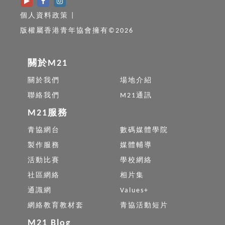
個人資料政策
|
版權屬香港青年協會擁有©2026
關於M21
關於我們
場地介紹
聯絡我們
M21通訊
M21服務
青協網台
數碼媒體學院
製作服務
媒體輔導
活動比賽
學校網絡
社區網絡
相片集
通識網
Values+
網絡教育教材套
青協活動短片
M21 Blog