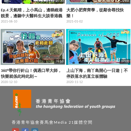
25:30
22:03
Ep.4 天氣晴，上小馬山，邊睇維港
大肥小肥齊齊學，從鄰舍尋找快
靚景，邊聽中大醫科生大談香港義
樂！
肢發展～仲途經栢架山戰時爐灶！
2021-06-10
2021-01-02
26:13
17:00
360°帶你行針山！偶遇口琴大師，
上山下海，南丫島開心一日遊｜不
快樂就係此時此刻～
停跌落水的直立板體驗
2020-12-10
2020-11-12
香港青年協會賽馬會Media 21媒體空間