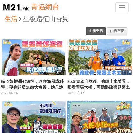
青協網台
Toggle
naviga
生活
星級遠征山旮旯
由新至舊
由舊至新
19:51
13:28
Ep.6 龍蝦灣郊遊徑，吹住海風講科
Ep.5 青衣自然徑，俯瞰山水美景，
學！望住超級無敵大海景，她只說
眼看青馬大橋，耳聽路政署見習土
了一個字
2021-06-24
木工程師，分享中九龍幹線建築法
2021-06-17