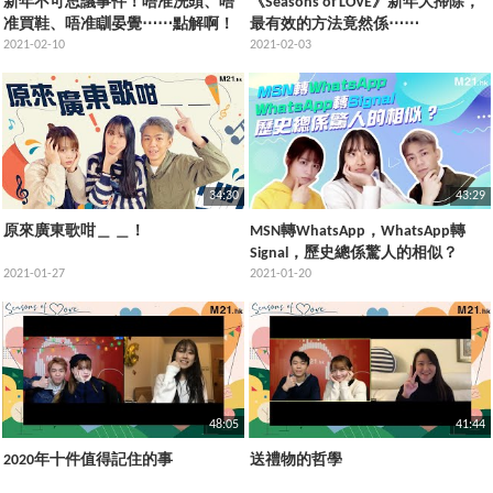
新年不可思議事件！唔准洗頭、唔
《Seasons of LOVE》新年大掃除，
准買鞋、唔准瞓晏覺⋯⋯點解啊！
最有效的方法竟然係⋯⋯
｜《Seasons of LOVE》Ep
2021-02-10
2021-02-03
34:30
43:29
原來廣東歌咁＿ ＿！
MSN轉WhatsApp，WhatsApp轉
Signal，歷史總係驚人的相似？
2021-01-27
2021-01-20
48:05
41:44
2020年十件值得記住的事
送禮物的哲學