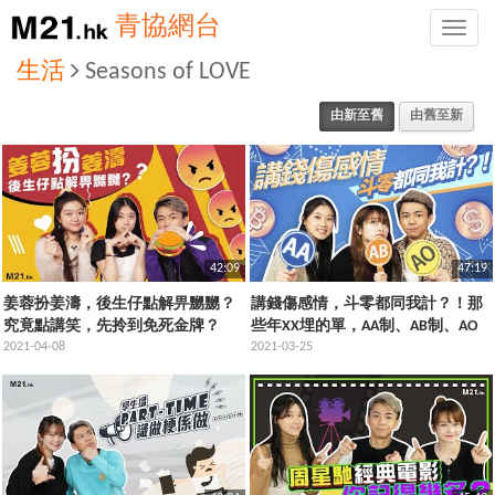
青協網台
Toggle
naviga
生活
Seasons of LOVE
由新至舊
由舊至新
42:09
47:19
姜蓉扮姜濤，後生仔點解畀嬲嬲？
講錢傷感情，斗零都同我計？！那
究竟點講笑，先拎到免死金牌？
些年XX埋的單，AA制、AB制、AO
2021-04-08
制，你制唔制？
2021-03-25