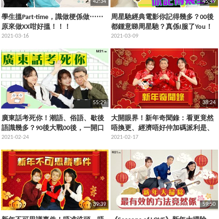
42:34
45:49
學生搵Part-time，識做梗係做⋯⋯
周星馳經典電影你記得幾多？00後
原來做XX咁好搵！！！
都鍾意睇周星馳？真係I服了You！
2021-03-16
2021-03-09
55:29
38:24
廣東話考死你！潮語、俗語、歇後
大開眼界！新年奇聞錄：看更竟然
語識幾多？90後大戰00後，一開口
唔換更、經濟唔好仲加碼派利是、
就知有代溝？
2021-02-24
被認錯做第二個親戚，反而超開
2021-02-17
心⋯⋯
39:39
59:50