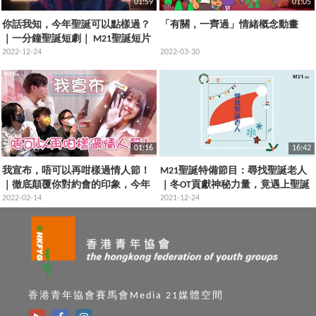
01:59
01:05
你話我知，今年聖誕可以點樣過？
「有關，一齊過」情緒概念動畫
｜一分鐘聖誕短劇｜ M21聖誕短片
《過時．過節．一齊過》
2022-12-24
2022-03-30
01:16
16:42
我宣布，唔可以再咁樣過情人節！
M21聖誕特備節目：尋找聖誕老人
｜徹底顛覆你對約會的印象，今年
｜冬OT貢獻神秘力量，竟遇上聖誕
情人節必學的戰略部署
2022-02-14
惡魔坎卜斯！最後居然仲發現咗呢
2021-12-24
樣嘢！
香港青年協會賽馬會Media 21媒體空間