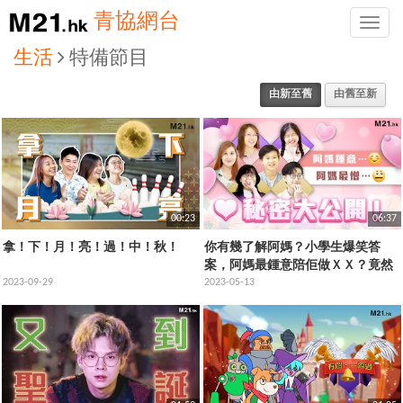
青協網台
Toggle
naviga
生活
特備節目
由新至舊
由舊至新
00:23
06:37
拿！下！月！亮！過！中！秋！
你有幾了解阿媽？小學生爆笑答
案，阿媽最鍾意陪佢做ＸＸ？竟然
2023-09-29
有一題，連阿媽都唔知正確答案！
2023-05-13