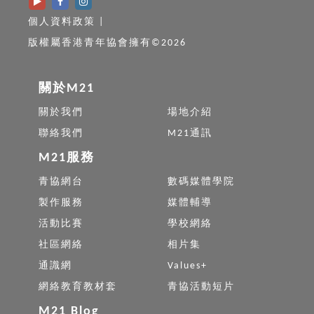
個人資料政策
|
版權屬香港青年協會擁有©2026
關於M21
關於我們
場地介紹
聯絡我們
M21通訊
M21服務
青協網台
數碼媒體學院
製作服務
媒體輔導
活動比賽
學校網絡
社區網絡
相片集
通識網
Values+
網絡教育教材套
青協活動短片
M21 Blog