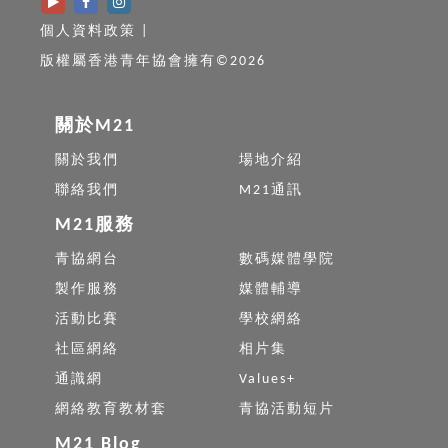
個人資料政策
|
版權屬香港青年協會擁有©2026
關於M21
關於我們
場地介紹
聯絡我們
M21通訊
M21服務
青協網台
數碼媒體學院
製作服務
媒體輔導
活動比賽
學校網絡
社區網絡
相片集
通識網
Values+
網絡教育教材套
青協活動短片
M21 Blog