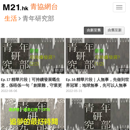
青協網台
Toggle
naviga
生活
青年研究部
由新至舊
由舊至新
01:22
01:32
Ep.17 精華片段｜可持續發展嘅生
Ep.16 精華片段｜人無事，先做到世
意，係唔係一句「創業難，守業更
界冠軍；地球無事，先可以人無事
難」可以講得曬？｜香港可持續發
2022-06-06
｜香港，可持續發展？(1/2)
2022-05-31
展？