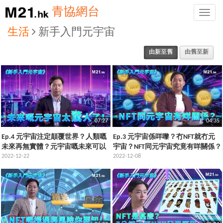
青協網台
Toggle
naviga
生活
新手入門元宇宙
由新至舊
由舊至新
07:27
04:35
Ep.4 元宇宙注定顛覆世界？人類嘅
Ep.3 元宇宙係咩嚟？冇NFT就冇元
未來再無實體？元宇宙嘅未來可以
宇宙？NFT同元宇宙究竟有咩關係？
係點樣？
2022-12-22
2022-12-08