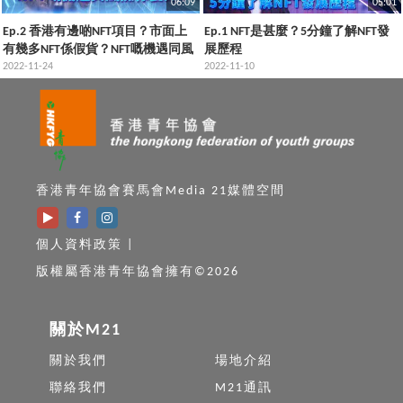
06:09
05:01
Ep.2 香港有邊啲NFT項目？市面上
Ep.1 NFT是甚麼？5分鐘了解NFT發
有幾多NFT係假貨？NFT嘅機遇同風
展歷程
險你都要知！
2022-11-24
2022-11-10
香港青年協會賽馬會Media 21媒體空間
個人資料政策
|
版權屬香港青年協會擁有©2026
關於M21
關於我們
場地介紹
聯絡我們
M21通訊