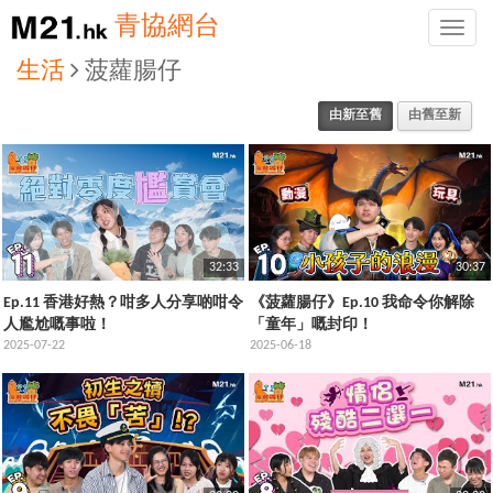
青協網台
Toggle
naviga
生活
菠蘿腸仔
由新至舊
由舊至新
32:33
30:37
Ep.11 香港好熱？咁多人分享啲咁令
《菠蘿腸仔》Ep.10 我命令你解除
人尷尬嘅事啦！
「童年」嘅封印！
2025-07-22
2025-06-18