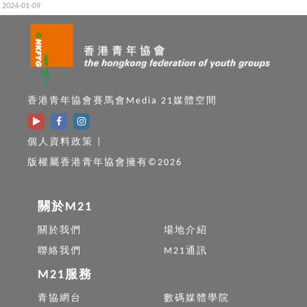
準備辭職)
2024-01-09
香港青年協會賽馬會Media 21媒體空間
個人資料政策
|
版權屬香港青年協會擁有©2026
關於M21
關於我們
場地介紹
聯絡我們
M21通訊
M21服務
青協網台
數碼媒體學院