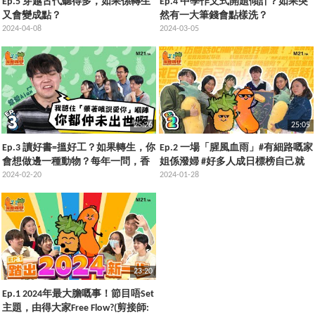
Ep.5 穿越古代聽得多，如果係轉生
Ep.4 中學作文式開題傾計？如果突
又會變成點？
然有一大筆錢會點樣洗？
2024-04-08
2024-03-05
25:26
25:05
Ep.3 讀好書=搵好工？如果轉生，你
Ep.2 一場「腥風血雨」#有細路嘅家
會想做邊一種動物？每年一問，香
姐係潑婦 #好多人成日標榜自己就
港樂壇已死？
2024-02-20
係咁Real #就盡情傷害人哋
2024-01-28
23:20
Ep.1 2024年最大膽嘅事！節目唔Set
主題，由得大家Free Flow?(剪接師: