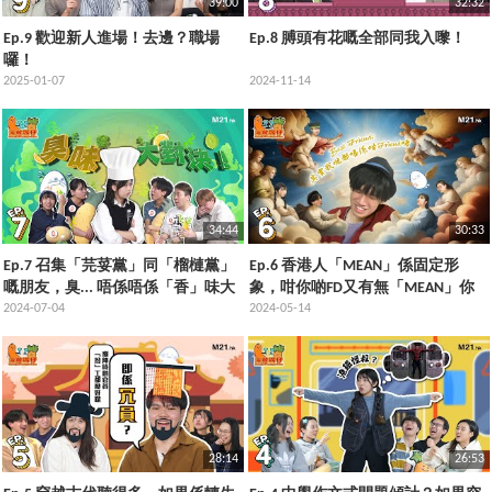
39:00
32:32
Ep.9 歡迎新人進場！去邊？職場
Ep.8 膊頭有花嘅全部同我入嚟！
囉！
2025-01-07
2024-11-14
34:44
30:33
Ep.7 召集「芫荽黨」同「榴槤黨」
Ep.6 香港人「MEAN」係固定形
嘅朋友，臭... 唔係唔係「香」味大
象，咁你啲FD又有無「MEAN」你
戰正式開始
2024-07-04
呢？
2024-05-14
28:14
26:53